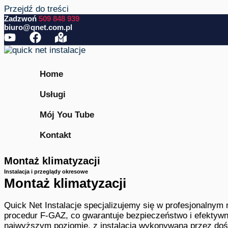
Przejdź do treści
Zadzwoń
509 848 939
biuro@qnet.com.pl
Home
Usługi
Mój You Tube
Kontakt
Montaż klimatyzacji
Instalacja i przeglądy okresowe
Montaż klimatyzacji
Quick Net Instalacje specjalizujemy się w profesjonalnym 
procedur F-GAZ, co gwarantuje bezpieczeństwo i efektywn
najwyższym poziomie, z instalacją wykonywaną przez doś