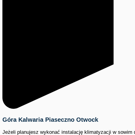
Góra Kalwaria Piaseczno Otwock
Jeżeli planujesz wykonać instalację klimatyzacji w sowim