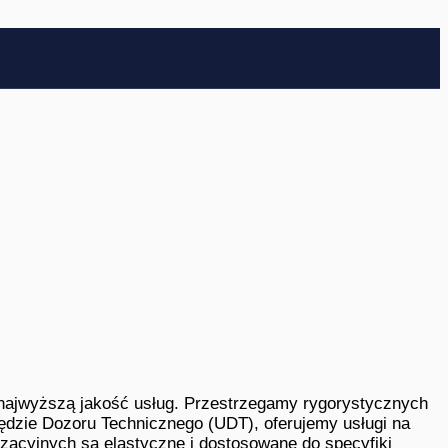
ąc najwyższą jakość usług. Przestrzegamy rygorystycznych
ędzie Dozoru Technicznego (UDT), oferujemy usługi na
zacyjnych są elastyczne i dostosowane do specyfiki