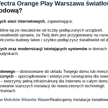
wodową?
ych sieci internetowych
, zapewniające:
bilne łącze niezależnie od liczby podłączonych urządzeń.
światłowód sprawia, że Twój dom jest przygotowany na roz
ńczeniu budowy łatwo i szybko podłączysz światłowód od d
ych oraz modernizacji istniejących systemów
w domach i
budynkach.
wodowego
– dostosowane do układu Twojego domu lub miesz
icznych
– uporządkowane i estetyczne rozwiązania dla now
– tworzymy pełną infrastrukturę dla Internetu w całym domu
owanie starszych instalacji do nowoczesnych technologii.
zkaniach
Realizujemy instalacje światło