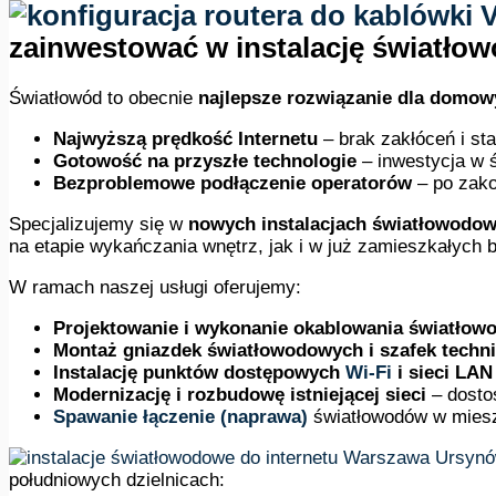
zainwestować w instalację światło
Światłowód to obecnie
najlepsze rozwiązanie dla domow
Najwyższą prędkość Internetu
– brak zakłóceń i sta
Gotowość na przyszłe technologie
– inwestycja w 
Bezproblemowe podłączenie operatorów
– po zako
Specjalizujemy się w
nowych instalacjach światłowodow
na etapie wykańczania wnętrz, jak i w już zamieszkałych 
W ramach naszej usługi oferujemy:
Projektowanie i wykonanie okablowania światło
Montaż gniazdek światłowodowych i szafek techn
Instalację punktów dostępowych
Wi-Fi
i sieci LAN
Modernizację i rozbudowę istniejącej sieci
– dostos
Spawanie łączenie (naprawa)
światłowodów w mies
południowych dzielnicach: