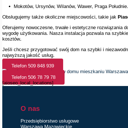
Mokotów, Ursynów, Wilanów, Wawer, Praga Południe
Obsługujemy także okoliczne miejscowości, takie jak
Pias
Oferujemy nowoczesne, trwałe i estetyczne rozwiązania d
wygodę użytkowania. Nasza instalacja pozwala na szybkie
kosztów
.
Jeśli chcesz przygotować swój dom na szybki i niezawodn
najwyższą jakość usług.
Telefon 509 848 939
Telefon 506 78 79 78
[aioseo_local_locations]
O nas
Przedsiębiorstwo usługowe
Warszawa Mazowieckie