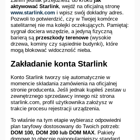
Zanim jednak przejdziesz do kroku
jak
aktywować Starlink
, wejdź na oficjalną stronę
www.starlink.com
i wpisz swój dokładny adres.
Pozwoli to potwierdzić, czy w Twojej komórce
satelitarnej nie ma kolejki oczekujących. Pamiętaj:
sygnał dociera wszędzie, a jedyną fizyczną
barierą są
przeszkody terenowe
(wysokie
drzewa, kominy czy sąsiednie budynki), które
mogą blokować widoczność nieba.
Zakładanie konta Starlink
Konto Starlink tworzy się automatycznie w
momencie składania zamówienia na oficjalnej
stronie producenta. Jeśli jednak kupiłeś zestaw u
zewnętrznego sprzedawcy innego niż strona
starlink.com, profil użytkownika założysz w
trakcie procesu rejestracji urządzenia.
To właśnie na tym etapie wybierasz odpowiedni
plan taryfowy dostosowany do Twoich potrzeb:
DOM 100, DOM 200 lub DOM MAX
. Pakiety
domowe to obecnie najpopularniejszy standard