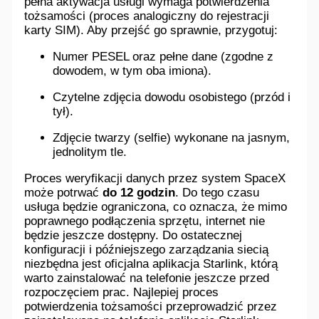
pełna aktywacja usługi wymaga potwierdzenia
tożsamości (proces analogiczny do rejestracji
karty SIM). Aby przejść go sprawnie, przygotuj:
Numer PESEL oraz pełne dane (zgodne z
dowodem, w tym oba imiona).
Czytelne zdjęcia dowodu osobistego (przód i
tył).
Zdjęcie twarzy (selfie) wykonane na jasnym,
jednolitym tle.
Proces weryfikacji danych przez system SpaceX
może potrwać
do 12 godzin
. Do tego czasu
usługa będzie ograniczona, co oznacza, że mimo
poprawnego podłączenia sprzętu, internet nie
będzie jeszcze dostępny. Do ostatecznej
konfiguracji i późniejszego zarządzania siecią
niezbędna jest oficjalna aplikacja Starlink, którą
warto zainstalować na telefonie jeszcze przed
rozpoczęciem prac. Najlepiej proces
potwierdzenia tożsamości przeprowadzić przez