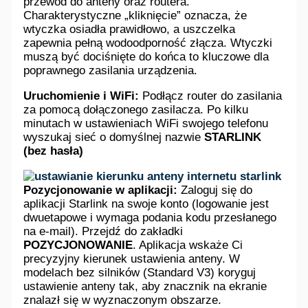
przewód do anteny oraz routera.
Charakterystyczne „kliknięcie” oznacza, że
wtyczka osiadła prawidłowo, a uszczelka
zapewnia pełną wodoodporność złącza. Wtyczki
muszą być dociśnięte do końca to kluczowe dla
poprawnego zasilania urządzenia.
Uruchomienie i WiFi:
Podłącz router do zasilania
za pomocą dołączonego zasilacza. Po kilku
minutach w ustawieniach WiFi swojego telefonu
wyszukaj sieć o domyślnej nazwie
STARLINK
(bez hasła)
Pozycjonowanie w aplikacji:
Zaloguj się do
aplikacji Starlink na swoje konto (logowanie jest
dwuetapowe i wymaga podania kodu przesłanego
na e-mail). Przejdź do zakładki
POZYCJONOWANIE
. Aplikacja wskaże Ci
precyzyjny kierunek ustawienia anteny. W
modelach bez silników (Standard V3) koryguj
ustawienie anteny tak, aby znacznik na ekranie
znalazł się w wyznaczonym obszarze.