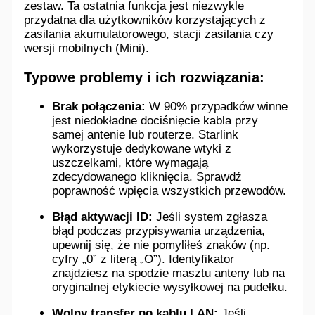
zestaw. Ta ostatnia funkcja jest niezwykle
przydatna dla użytkowników korzystających z
zasilania akumulatorowego, stacji zasilania czy
wersji mobilnych (Mini).
Typowe problemy i ich rozwiązania:
Brak połączenia:
W 90% przypadków winne
jest niedokładne dociśnięcie kabla przy
samej antenie lub routerze. Starlink
wykorzystuje dedykowane wtyki z
uszczelkami, które wymagają
zdecydowanego kliknięcia. Sprawdź
poprawność wpięcia wszystkich przewodów.
Błąd aktywacji ID:
Jeśli system zgłasza
błąd podczas przypisywania urządzenia,
upewnij się, że nie pomyliłeś znaków (np.
cyfry „0” z literą „O”). Identyfikator
znajdziesz na spodzie masztu anteny lub na
oryginalnej etykiecie wysyłkowej na pudełku.
Wolny transfer po kablu LAN:
Jeśli