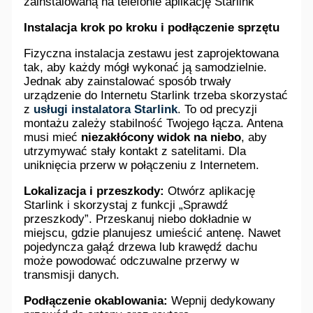
zainstalowaną na telefonie aplikację Starlink
Instalacja krok po kroku i podłączenie sprzętu
Fizyczna instalacja zestawu jest zaprojektowana
tak, aby każdy mógł wykonać ją samodzielnie.
Jednak aby zainstalować sposób trwały
urządzenie do Internetu Starlink trzeba skorzystać
z
usługi instalatora Starlink
. To od precyzji
montażu zależy stabilność Twojego łącza. Antena
musi mieć
niezakłócony widok na niebo
, aby
utrzymywać stały kontakt z satelitami. Dla
uniknięcia przerw w połączeniu z Internetem.
Lokalizacja i przeszkody:
Otwórz aplikację
Starlink i skorzystaj z funkcji „Sprawdź
przeszkody”. Przeskanuj niebo dokładnie w
miejscu, gdzie planujesz umieścić antenę. Nawet
pojedyncza gałąź drzewa lub krawędź dachu
może powodować odczuwalne przerwy w
transmisji danych.
Podłączenie okablowania:
Wepnij dedykowany