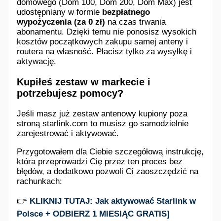
domowego (Dom 100, Dom 200, Dom Max) jest
udostępniany w formie
bezpłatnego
wypożyczenia (za 0 zł)
na czas trwania
abonamentu. Dzięki temu nie ponosisz wysokich
kosztów początkowych zakupu samej anteny i
routera na własność. Płacisz tylko za wysyłkę i
aktywację.
Kupiłeś zestaw w markecie i
potrzebujesz pomocy?
Jeśli masz już zestaw antenowy kupiony poza
stroną starlink.com to musisz go samodzielnie
zarejestrować i aktywować.
Przygotowałem dla Ciebie szczegółową instrukcję,
która przeprowadzi Cię przez ten proces bez
błędów, a dodatkowo pozwoli Ci zaoszczędzić na
rachunkach:
👉
KLIKNIJ TUTAJ: Jak aktywować Starlink w
Polsce + ODBIERZ 1 MIESIĄC GRATIS]