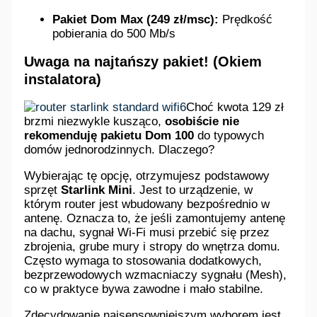
Pakiet Dom Max (249 zł/msc):
Prędkość
pobierania do 500 Mb/s
Uwaga na najtańszy pakiet! (Okiem
instalatora)
Choć kwota 129 zł
brzmi niezwykle kusząco,
osobiście nie
rekomenduję pakietu Dom 100
do typowych
domów jednorodzinnych. Dlaczego?
Wybierając tę opcję, otrzymujesz podstawowy
sprzęt
Starlink Mini
. Jest to urządzenie, w
którym router jest wbudowany bezpośrednio w
antenę. Oznacza to, że jeśli zamontujemy antenę
na dachu, sygnał Wi-Fi musi przebić się przez
zbrojenia, grube mury i stropy do wnętrza domu.
Często wymaga to stosowania dodatkowych,
bezprzewodowych wzmacniaczy sygnału (Mesh),
co w praktyce bywa zawodne i mało stabilne.
Zdecydowanie najsensowniejszym wyborem jest